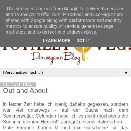
This site uses cookies from Google to deliver its services
and to analyze traffic. Your IP address and user-agent are
shared with Google along with performance and security
metrics to ensure quality of service, generate usage
statistics, and to detect and address abuse.
LEARN MORE
GOT IT
▼
31. Juli 2011
Out and About
In letzter Zeit habe ich wenig daheim gegessen, sondern
war viel unterwegs - auf der Suche nach dem
Sommerwetter. Gefunden habe ich es nicht (höchstens die
Sonne in meinem Herzen!), aber gut gespeist dafür schon.
Gute Freunde haben M und mir Gutscheine für das