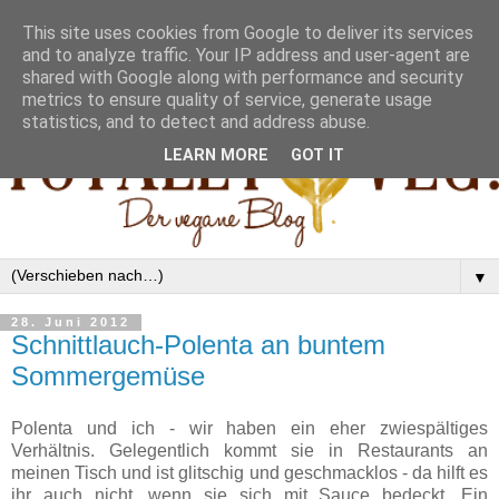
This site uses cookies from Google to deliver its services
and to analyze traffic. Your IP address and user-agent are
shared with Google along with performance and security
metrics to ensure quality of service, generate usage
statistics, and to detect and address abuse.
LEARN MORE
GOT IT
▼
28. Juni 2012
Schnittlauch-Polenta an buntem
Sommergemüse
Polenta und ich - wir haben ein eher zwiespältiges
Verhältnis. Gelegentlich kommt sie in Restaurants an
meinen Tisch und ist glitschig und geschmacklos - da hilft es
ihr auch nicht, wenn sie sich mit Sauce bedeckt. Ein