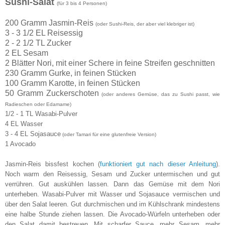
Sushi-Salat
(für 3 bis 4 Personen)
200 Gramm Jasmin-Reis
(oder Sushi-Reis, der aber viel klebriger ist)
3 - 3 1/2 EL Reisessig
2 - 2 1/2 TL Zucker
2 EL Sesam
2 Blätter Nori, mit einer Schere in feine Streifen geschnitten
230 Gramm Gurke, in feinen Stücken
100 Gramm Karotte, in feinen Stücken
50 Gramm Zuckerschoten
(oder anderes Gemüse, das zu Sushi passt, wie
Radieschen oder Edamame)
1/2 - 1 TL Wasabi-Pulver
4 EL Wasser
3 - 4 EL Sojasauce
(oder Tamari für eine glutenfreie Version)
1 Avocado
Jasmin-Reis bissfest kochen (
funktioniert gut nach dieser Anleitung
).
Noch warm den Reisessig, Sesam und Zucker untermischen und gut
verrühren. Gut auskühlen lassen. Dann das Gemüse mit dem Nori
unterheben. Wasabi-Pulver mit Wasser und Sojasauce vermischen und
über den Salat leeren. Gut durchmischen und im Kühlschrank mindestens
eine halbe Stunde ziehen lassen. Die Avocado-Würfeln unterheben oder
den Salat damit bestreuen. Mit scharfer Sauce, mehr Sesam, mehr