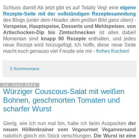
Schluss damit! Ab jetzt gibt es auf Totally Veg! eine
eigene
Rezepte-Seite mit der vollständigen Rezeptesammlung
des Blogs
(unter dem Header, dem großen Bild ganz oben)
-
Vorspeise, Hauptspeise, Desserts und Mehlspeisen
,
von
Artischocken-Dip bis Zimtschnecken
ist alles dabei!
Momentan sind
knapp 90 Rezepte
enthalten, und jedes
neue Rezept wird hinzugefügt. Ich hoffe, diese neue Seite
macht euch genauso viel Freude wie mir -
frohes Kochen
!
5 Kommentare:
14. Juni 2012
Würziger Couscous-Salat mit weißen
Bohnen, geschmorten Tomaten und
scharfer Wurst
Gierig, wie ich nun mal bin, habe ich beim Auspacken
der
neuen Höllenkrainer vom Vegourmet Veganversand
natürlich gleich ein Stück verschlungen.
Die Wurst ist eine