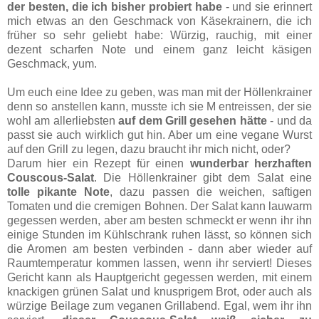
der besten, die ich bisher probiert habe
- und sie erinnert
mich etwas an den Geschmack von Käsekrainern, die ich
früher so sehr geliebt habe: Würzig, rauchig, mit einer
dezent scharfen Note und einem ganz leicht käsigen
Geschmack, yum.
Um euch eine Idee zu geben, was man mit der Höllenkrainer
denn so anstellen kann, musste ich sie M entreissen, der sie
wohl am allerliebsten
auf dem Grill gesehen hätte
- und da
passt sie auch wirklich gut hin. Aber um eine vegane Wurst
auf den Grill zu legen, dazu braucht ihr mich nicht, oder?
Darum hier ein Rezept für einen
wunderbar herzhaften
Couscous-Salat
. Die Höllenkrainer gibt dem Salat eine
tolle pikante Note
, dazu passen die weichen, saftigen
Tomaten und die cremigen Bohnen. Der Salat kann lauwarm
gegessen werden, aber am besten schmeckt er wenn ihr ihn
einige Stunden im Kühlschrank ruhen lässt, so können sich
die Aromen am besten verbinden - dann aber wieder auf
Raumtemperatur kommen lassen, wenn ihr serviert! Dieses
Gericht kann als Hauptgericht gegessen werden, mit einem
knackigen grünen Salat und knusprigem Brot, oder auch als
würzige Beilage zum veganen Grillabend. Egal, wem ihr ihn