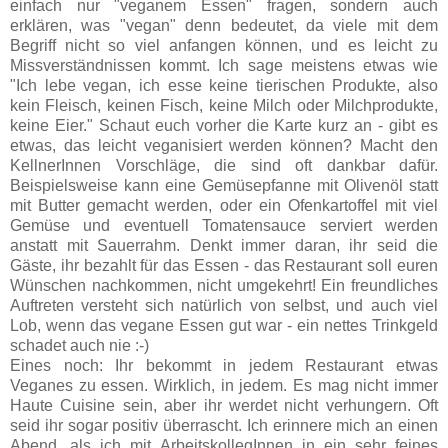
einfach nur "veganem Essen" fragen, sondern auch
erklären, was "vegan" denn bedeutet, da viele mit dem
Begriff nicht so viel anfangen können, und es leicht zu
Missverständnissen kommt. Ich sage meistens etwas wie
"Ich lebe vegan, ich esse keine tierischen Produkte, also
kein Fleisch, keinen Fisch, keine Milch oder Milchprodukte,
keine Eier." Schaut euch vorher die Karte kurz an - gibt es
etwas, das leicht veganisiert werden können? Macht den
KellnerInnen Vorschläge, die sind oft dankbar dafür.
Beispielsweise kann eine Gemüsepfanne mit Olivenöl statt
mit Butter gemacht werden, oder ein Ofenkartoffel mit viel
Gemüse und eventuell Tomatensauce serviert werden
anstatt mit Sauerrahm. Denkt immer daran, ihr seid die
Gäste, ihr bezahlt für das Essen - das Restaurant soll euren
Wünschen nachkommen, nicht umgekehrt! Ein freundliches
Auftreten versteht sich natürlich von selbst, und auch viel
Lob, wenn das vegane Essen gut war - ein nettes Trinkgeld
schadet auch nie :-)
Eines noch: Ihr bekommt in jedem Restaurant etwas
Veganes zu essen. Wirklich, in jedem. Es mag nicht immer
Haute Cuisine sein, aber ihr werdet nicht verhungern. Oft
seid ihr sogar positiv überrascht. Ich erinnere mich an einen
Abend, als ich mit ArbeitskollegInnen in ein sehr feines