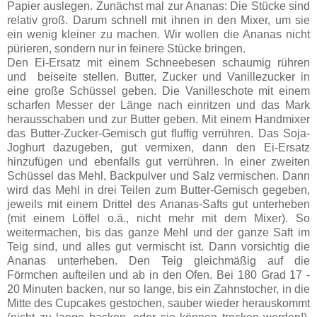
Papier auslegen. Zunächst mal zur Ananas: Die Stücke sind
relativ groß. Darum schnell mit ihnen in den Mixer, um sie
ein wenig kleiner zu machen. Wir wollen die Ananas nicht
pürieren, sondern nur in feinere Stücke bringen.
Den Ei-Ersatz mit einem Schneebesen schaumig rühren
und beiseite stellen. Butter, Zucker und Vanillezucker in
eine große Schüssel geben. Die Vanilleschote mit einem
scharfen Messer der Länge nach einritzen und das Mark
herausschaben und zur Butter geben. Mit einem Handmixer
das Butter-Zucker-Gemisch gut fluffig verrühren. Das Soja-
Joghurt dazugeben, gut vermixen, dann den Ei-Ersatz
hinzufügen und ebenfalls gut verrühren. In einer zweiten
Schüssel das Mehl, Backpulver und Salz vermischen. Dann
wird das Mehl in drei Teilen zum Butter-Gemisch gegeben,
jeweils mit einem Drittel des Ananas-Safts gut unterheben
(mit einem Löffel o.ä., nicht mehr mit dem Mixer). So
weitermachen, bis das ganze Mehl und der ganze Saft im
Teig sind, und alles gut vermischt ist. Dann vorsichtig die
Ananas unterheben. Den Teig gleichmäßig auf die
Förmchen aufteilen und ab in den Ofen. Bei 180 Grad 17 -
20 Minuten backen, nur so lange, bis ein Zahnstocher, in die
Mitte des Cupcakes gestochen, sauber wieder herauskommt