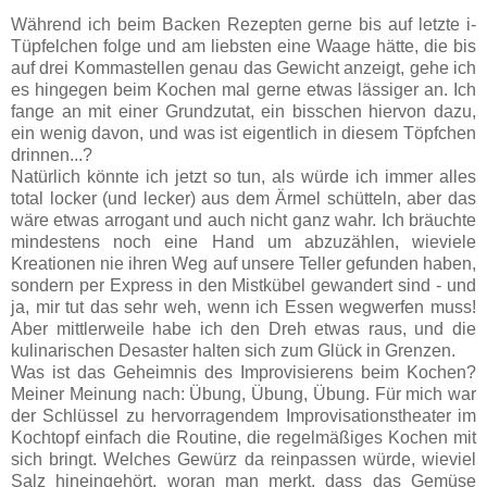
Während ich beim Backen Rezepten gerne bis auf letzte i-
Tüpfelchen folge und am liebsten eine Waage hätte, die bis
auf drei Kommastellen genau das Gewicht anzeigt, gehe ich
es hingegen beim Kochen mal gerne etwas lässiger an. Ich
fange an mit einer Grundzutat, ein bisschen hiervon dazu,
ein wenig davon, und was ist eigentlich in diesem Töpfchen
drinnen...?
Natürlich könnte ich jetzt so tun, als würde ich immer alles
total locker (und lecker) aus dem Ärmel schütteln, aber das
wäre etwas arrogant und auch nicht ganz wahr. Ich bräuchte
mindestens noch eine Hand um abzuzählen, wieviele
Kreationen nie ihren Weg auf unsere Teller gefunden haben,
sondern per Express in den Mistkübel gewandert sind - und
ja, mir tut das sehr weh, wenn ich Essen wegwerfen muss!
Aber mittlerweile habe ich den Dreh etwas raus, und die
kulinarischen Desaster halten sich zum Glück in Grenzen.
Was ist das Geheimnis des Improvisierens beim Kochen?
Meiner Meinung nach: Übung, Übung, Übung. Für mich war
der Schlüssel zu hervorragendem Improvisationstheater im
Kochtopf einfach die Routine, die regelmäßiges Kochen mit
sich bringt. Welches Gewürz da reinpassen würde, wieviel
Salz hineingehört, woran man merkt, dass das Gemüse