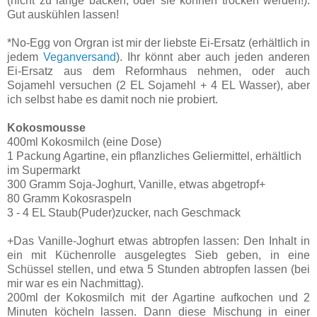
(nicht zu lange backen, oder sie können trocken werden!).
Gut auskühlen lassen!
*No-Egg von Orgran ist mir der liebste Ei-Ersatz (erhältlich in
jedem
Veganversand
). Ihr könnt aber auch jeden anderen
Ei-Ersatz aus dem Reformhaus nehmen, oder auch
Sojamehl versuchen (2 EL Sojamehl + 4 EL Wasser), aber
ich selbst habe es damit noch nie probiert.
Kokosmousse
400ml Kokosmilch (eine Dose)
1 Packung Agartine, ein pflanzliches Geliermittel, erhältlich
im Supermarkt
300 Gramm Soja-Joghurt, Vanille, etwas abgetropf+
80 Gramm Kokosraspeln
3 - 4 EL Staub(Puder)zucker, nach Geschmack
+Das Vanille-Joghurt etwas abtropfen lassen: Den Inhalt in
ein mit Küchenrolle ausgelegtes Sieb geben, in eine
Schüssel stellen, und etwa 5 Stunden abtropfen lassen (bei
mir war es ein Nachmittag).
200ml der Kokosmilch mit der Agartine aufkochen und 2
Minuten köcheln lassen. Dann diese Mischung in einer