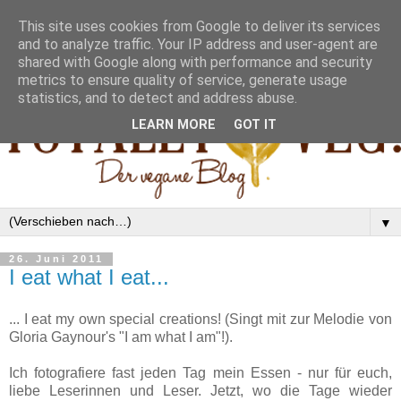
This site uses cookies from Google to deliver its services
and to analyze traffic. Your IP address and user-agent are
shared with Google along with performance and security
metrics to ensure quality of service, generate usage
statistics, and to detect and address abuse.
LEARN MORE
GOT IT
▼
26. Juni 2011
I eat what I eat...
... I eat my own special creations! (Singt mit zur Melodie von
Gloria Gaynour's "I am what I am"!).
Ich fotografiere fast jeden Tag mein Essen - nur für euch,
liebe Leserinnen und Leser. Jetzt, wo die Tage wieder