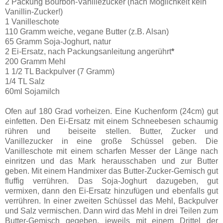
2 Packung Bourbon-Vanillezucker (nach Möglichkeit kein
Vanillin-Zucker!)
1 Vanilleschote
110 Gramm weiche, vegane Butter (z.B. Alsan)
65 Gramm Soja-Joghurt, natur
2 Ei-Ersatz, nach Packungsanleitung angerührt
*
200 Gramm Mehl
1 1/2 TL Backpulver (7 Gramm)
1/4 TL Salz
60ml Sojamilch
Ofen auf 180 Grad vorheizen. Eine Kuchenform (24cm) gut
einfetten. Den Ei-Ersatz mit einem Schneebesen schaumig
rühren und beiseite stellen. Butter, Zucker und
Vanillezucker in eine große Schüssel geben. Die
Vanilleschote mit einem scharfen Messer der Länge nach
einritzen und das Mark herausschaben und zur Butter
geben. Mit einem Handmixer das Butter-Zucker-Gemisch gut
fluffig verrühren. Das Soja-Joghurt dazugeben, gut
vermixen, dann den Ei-Ersatz hinzufügen und ebenfalls gut
verrühren. In einer zweiten Schüssel das Mehl, Backpulver
und Salz vermischen. Dann wird das Mehl in drei Teilen zum
Butter-Gemisch gegeben, jeweils mit einem Drittel der