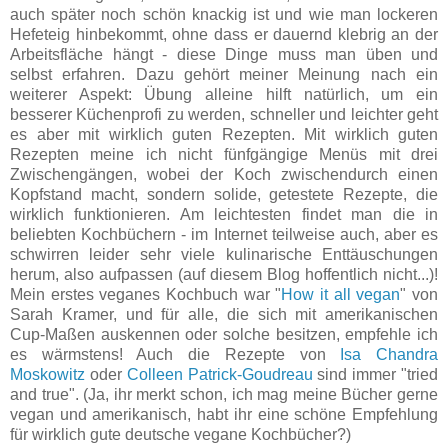
auch später noch schön knackig ist und wie man lockeren
Hefeteig hinbekommt, ohne dass er dauernd klebrig an der
Arbeitsfläche hängt - diese Dinge muss man üben und
selbst erfahren. Dazu gehört meiner Meinung nach ein
weiterer Aspekt: Übung alleine hilft natürlich, um ein
besserer Küchenprofi zu werden, schneller und leichter geht
es aber mit wirklich guten Rezepten. Mit wirklich guten
Rezepten meine ich nicht fünfgängige Menüs mit drei
Zwischengängen, wobei der Koch zwischendurch einen
Kopfstand macht, sondern solide, getestete Rezepte, die
wirklich funktionieren. Am leichtesten findet man die in
beliebten Kochbüchern - im Internet teilweise auch, aber es
schwirren leider sehr viele kulinarische Enttäuschungen
herum, also aufpassen (auf diesem Blog hoffentlich nicht...)!
Mein erstes veganes Kochbuch war "
How it all vegan
" von
Sarah Kramer, und für alle, die sich mit amerikanischen
Cup-Maßen auskennen oder solche besitzen, empfehle ich
es wärmstens! Auch die Rezepte von
Isa Chandra
Moskowitz
oder
Colleen Patrick-Goudreau
sind immer "tried
and true". (Ja, ihr merkt schon, ich mag meine Bücher gerne
vegan und amerikanisch, habt ihr eine schöne Empfehlung
für wirklich gute deutsche vegane Kochbücher?)