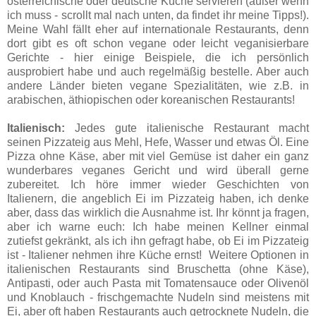
österreichische oder deutsche Küche servieren (außer wenn
ich muss - scrollt mal nach unten, da findet ihr meine Tipps!).
Meine Wahl fällt eher auf internationale Restaurants, denn
dort gibt es oft schon vegane oder leicht veganisierbare
Gerichte - hier einige Beispiele, die ich persönlich
ausprobiert habe und auch regelmäßig bestelle. Aber auch
andere Länder bieten vegane Spezialitäten, wie z.B. in
arabischen, äthiopischen oder koreanischen Restaurants!
Italienisch:
Jedes gute italienische Restaurant macht
seinen Pizzateig aus Mehl, Hefe, Wasser und etwas Öl. Eine
Pizza ohne Käse, aber mit viel Gemüse ist daher ein ganz
wunderbares veganes Gericht und wird überall gerne
zubereitet. Ich höre immer wieder Geschichten von
Italienern, die angeblich Ei im Pizzateig haben, ich denke
aber, dass das wirklich die Ausnahme ist. Ihr könnt ja fragen,
aber ich warne euch: Ich habe meinen Kellner einmal
zutiefst gekränkt, als ich ihn gefragt habe, ob Ei im Pizzateig
ist - Italiener nehmen ihre Küche ernst! Weitere Optionen in
italienischen Restaurants sind Bruschetta (ohne Käse),
Antipasti, oder auch Pasta mit Tomatensauce oder Olivenöl
und Knoblauch - frischgemachte Nudeln sind meistens mit
Ei, aber oft haben Restaurants auch getrocknete Nudeln, die