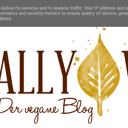
deliver its services and to analyze traffic. Your IP address and 
formance and security metrics to ensure quality of service, gen
abuse.