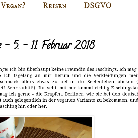
Vegan?
Reisen
DSGVO
- 5. - 11. Februar 2018
nge! Ich bin überhaupt keine Freundin des Faschings. Ich mag
age ich tagelang an mir herum und die Verkleidungen mei
chmack öfters etwas zu tief in ihr Seelenleben blicken (
? Sehr subtil!). Ihr seht, mit mir kommt richtig Faschingsl
ag ich gerne - die Krapfen. Berliner, wie sie bei den deuts
it auch gelegentlich in der veganen Variante zu bekommen, un
Fasching hin oder her.