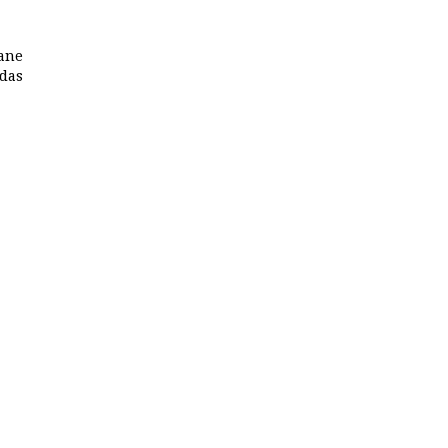
gane
das