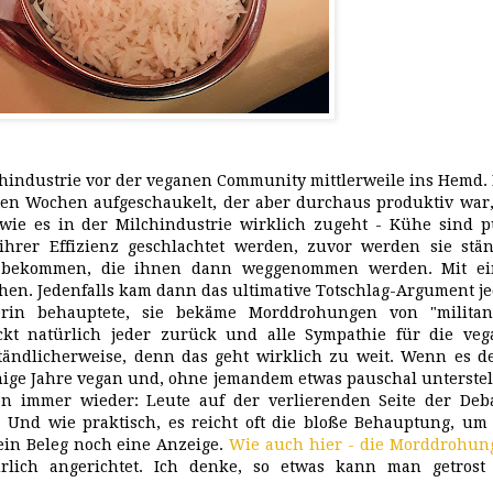
chindustrie vor der veganen Community mittlerweile ins Hemd.
tzten Wochen aufgeschaukelt, der aber durchaus produktiv war
, wie es in der Milchindustrie wirklich zugeht - Kühe sind 
ihrer Effizienz geschlachtet werden, zuvor werden sie stän
u bekommen, die ihnen dann weggenommen werden. Mit ei
en. Jedenfalls kam dann das ultimative Totschlag-Argument j
erin behauptete, sie bekäme Morddrohungen von "militan
ckt natürlich jeder zurück und alle Sympathie für die veg
ständlicherweise, denn das geht wirklich zu weit. Wenn es d
inige Jahre vegan und, ohne jemandem etwas pauschal unterste
n immer wieder: Leute auf der verlierenden Seite der Deba
Und wie praktisch, es reicht oft die bloße Behauptung, um 
ein Beleg noch eine Anzeige.
Wie auch hier - die Morddrohun
rlich angerichtet. Ich denke, so etwas kann man getrost 