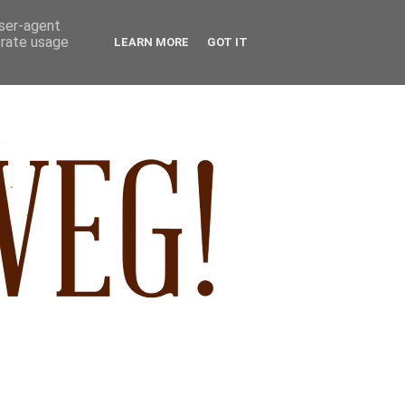
user-agent
erate usage
LEARN MORE
GOT IT