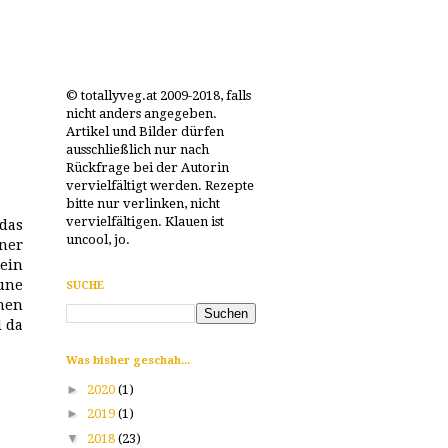
© totallyveg.at 2009-2018, falls
nicht anders angegeben.
Artikel und Bilder dürfen
ausschließlich nur nach
Rückfrage bei der Autorin
vervielfältigt werden. Rezepte
bitte nur verlinken, nicht
vervielfältigen. Klauen ist
 das
uncool, jo.
ner
ein
aune
SUCHE
chen
d da
Was bisher geschah...
►
2020
(1)
►
2019
(1)
▼
2018
(23)