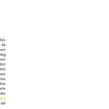
 Ein
, da
pure
dig
ner
eder
ten
ane
enn
llen
tte
die
gen
als