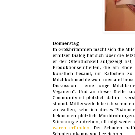
Donnerstag
In Großbritannien macht sich die Mil
erhitzer Dialog hat sich über die le
er der Öffentlichkeit aufgezeigt hat
Produktionseinheiten, die am Ende 
künstlich besamt, um Kälbchen z
Milchkuh möchte wohl niemand tausch
Diskussion - eine junge Milchbäu
Veganern". Und an dieser Stelle zu
Community ist plötzlich dahin - ver
stimmt. Mittlerweile lebe ich schon e
zu wollen, sehe ich dieses Phänome
bekommen plötzlich Morddrohungen. 
Stimmung zu drehen, oft folgt weder 
waren erfunden
. Der Schaden natü
Schmierenkampagne bezeichnen.