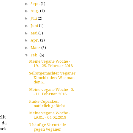
►
Sept.
(1)
►
Aug.
(1)
►
Juli
(2)
►
Juni
(1)
►
Mai
(3)
►
Apr.
(3)
►
März
(3)
▼
Feb.
(6)
Meine vegane Woche -
19. - 25. Februar 2018
Selbstgemachter veganer
Kimchi oder: Wie man
den P...
Meine vegane Woche - 5.
- 11. Februar 2018
Pinke Cupcakes,
natürlich gefärbt
Meine vegane Woche -
ellt
29.01. - 04.02.2018
d da
7 häufige Vorurteile
sack
gegen Veganer