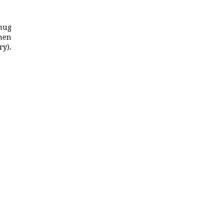
nug
hen
y).