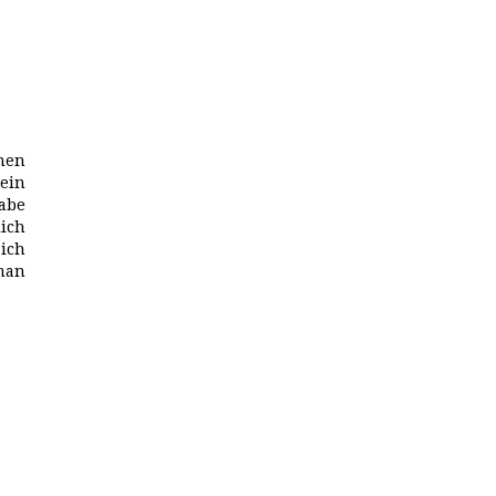
nen
ein
habe
lich
 ich
man