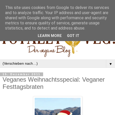
This site uses cookies from Google to deliver its services
and to analyze traffic. Your IP address and user-agent are
shared with Google along with performance and security
metrics to ensure quality of service, generate usage
statistics, and to detect and address abuse.
LEARN MORE
GOT IT
▼
15. Dezember 2011
Veganes Weihnachtsspecial: Veganer
Festtagsbraten