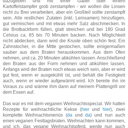
dazugeben und mit einer Gabel oder einem
Kartoffelstampfer grob zerstampfen - wir wollen die Linsen
nicht zu Brei verarbeiten, aber ein Großteil sollte zerstampft
sein. Alle restlichen Zutaten (inkl. Leinsamen) hinzufügen,
gut vermischen und mit etwas mehr Salz abschmecken. In
die Brotbackform füllen, glatt streichen und bei 180 Grad
Celsius ca. 65 bis 70 Minuten backen. Nach Möglichkeit
nicht abdecken, dann wird die Kruste oben schön fest. Ein
Zahnstocher, in die Mitte gestochen, sollte einigermaßen
sauber aus dem Braten herauskommen. Aus dem Ofen
nehmen, und ca. 20 Minuten abkühlen lassen. Anschließend
den Braten aus der Form nehmen und abkühlen lassen.
Anfangs wird der Braten noch etwas weich sein, aber er wird
gut fest, wenn er ausgekühlt ist, und behält die Festigkeit
auch, wenn er wieder aufgewärmt wird. Ich bereite ihn im
Voraus zu und wärme ihm dann auf meinem Plattengrill vor
dem Essen auf.
Das war es mit dem veganen Weihnachtsspecial. Wir hatten
Rezepte für weihnachtliche Kekse (
hier
und
hier
), zwei
komplette Weihnachtsmenüs (
da
und
da
) und nun auch
einen veganen Festtagsbraten. Weihnachten kann kommen,
und ich, das vegane Weihnachtspferd, werde nun auch