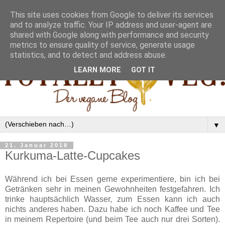
This site uses cookies from Google to deliver its services
and to analyze traffic. Your IP address and user-agent are
shared with Google along with performance and security
metrics to ensure quality of service, generate usage
statistics, and to detect and address abuse.
LEARN MORE
GOT IT
▼
21. Januar 2018
Kurkuma-Latte-Cupcakes
Während ich bei Essen gerne experimentiere, bin ich bei
Getränken sehr in meinen Gewohnheiten festgefahren. Ich
trinke hauptsächlich Wasser, zum Essen kann ich auch
nichts anderes haben. Dazu habe ich noch Kaffee und Tee
in meinem Repertoire (und beim Tee auch nur drei Sorten).