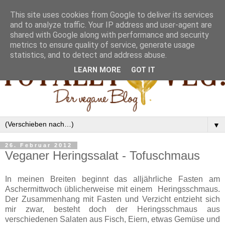
This site uses cookies from Google to deliver its services
and to analyze traffic. Your IP address and user-agent are
shared with Google along with performance and security
metrics to ensure quality of service, generate usage
statistics, and to detect and address abuse.
LEARN MORE
GOT IT
▼
26. Februar 2012
Veganer Heringssalat - Tofuschmaus
In meinen Breiten beginnt das alljährliche Fasten am
Aschermittwoch üblicherweise mit einem Heringsschmaus.
Der Zusammenhang mit Fasten und Verzicht entzieht sich
mir zwar, besteht doch der Heringsschmaus aus
verschiedenen Salaten aus Fisch, Eiern, etwas Gemüse und