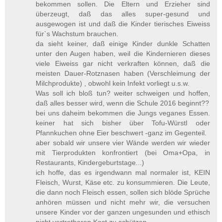
bekommen sollen. Die Eltern und Erzieher sind
überzeugt, daß das alles super-gesund und
ausgewogen ist und daß die Kinder tierisches Eiweiss
für`s Wachstum brauchen.
da sieht keiner, daß einige Kinder dunkle Schatten
unter den Augen haben, weil die Kindernieren dieses
viele Eiweiss gar nicht verkraften können, daß die
meisten Dauer-Rotznasen haben (Verschleimung der
Milchprodukte) , obwohl kein Infekt vorliegt u.s.w.
Was soll ich bloß tun? weiter schweigen und hoffen,
daß alles besser wird, wenn die Schule 2016 beginnt??
bei uns daheim bekommen die Jungs veganes Essen.
keiner hat sich bisher über Tofu-Würstl oder
Pfannkuchen ohne Eier beschwert -ganz im Gegenteil.
aber sobald wir unsere vier Wände werden wir wieder
mit Tierprodukten konfrontiert (bei Oma+Opa, in
Restaurants, Kindergeburtstage...)
ich hoffe, das es irgendwann mal normaler ist, KEIN
Fleisch, Wurst, Käse etc. zu konsummieren. Die Leute,
die dann noch Fleisch essen, sollen sich blöde Sprüche
anhören müssen und nicht mehr wir, die versuchen
unsere Kinder vor der ganzen ungesunden und ethisch