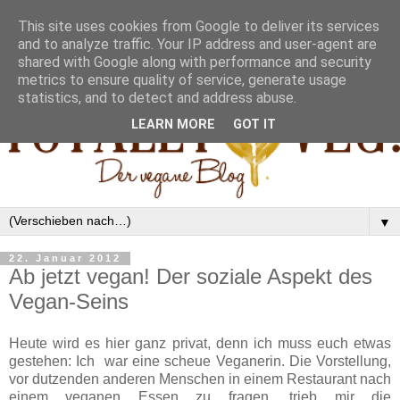
This site uses cookies from Google to deliver its services
and to analyze traffic. Your IP address and user-agent are
shared with Google along with performance and security
metrics to ensure quality of service, generate usage
statistics, and to detect and address abuse.
LEARN MORE
GOT IT
▼
22. Januar 2012
Ab jetzt vegan! Der soziale Aspekt des
Vegan-Seins
Heute wird es hier ganz privat, denn ich muss euch etwas
gestehen: Ich war eine scheue Veganerin. Die Vorstellung,
vor dutzenden anderen Menschen in einem Restaurant nach
einem veganen Essen zu fragen, trieb mir die