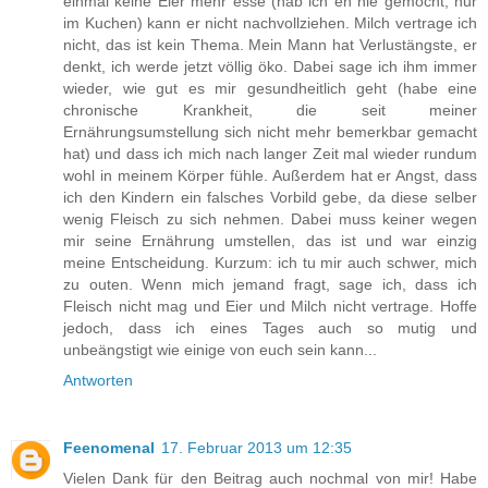
einmal keine Eier mehr esse (hab ich eh nie gemocht, nur
im Kuchen) kann er nicht nachvollziehen. Milch vertrage ich
nicht, das ist kein Thema. Mein Mann hat Verlustängste, er
denkt, ich werde jetzt völlig öko. Dabei sage ich ihm immer
wieder, wie gut es mir gesundheitlich geht (habe eine
chronische Krankheit, die seit meiner
Ernährungsumstellung sich nicht mehr bemerkbar gemacht
hat) und dass ich mich nach langer Zeit mal wieder rundum
wohl in meinem Körper fühle. Außerdem hat er Angst, dass
ich den Kindern ein falsches Vorbild gebe, da diese selber
wenig Fleisch zu sich nehmen. Dabei muss keiner wegen
mir seine Ernährung umstellen, das ist und war einzig
meine Entscheidung. Kurzum: ich tu mir auch schwer, mich
zu outen. Wenn mich jemand fragt, sage ich, dass ich
Fleisch nicht mag und Eier und Milch nicht vertrage. Hoffe
jedoch, dass ich eines Tages auch so mutig und
unbeängstigt wie einige von euch sein kann...
Antworten
Feenomenal
17. Februar 2013 um 12:35
Vielen Dank für den Beitrag auch nochmal von mir! Habe