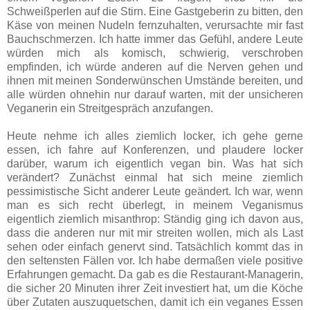
Schweißperlen auf die Stirn. Eine Gastgeberin zu bitten, den
Käse von meinen Nudeln fernzuhalten, verursachte mir fast
Bauchschmerzen. Ich hatte immer das Gefühl, andere Leute
würden mich als komisch, schwierig, verschroben
empfinden, ich würde anderen auf die Nerven gehen und
ihnen mit meinen Sonderwünschen Umstände bereiten, und
alle würden ohnehin nur darauf warten, mit der unsicheren
Veganerin ein Streitgespräch anzufangen.
Heute nehme ich alles ziemlich locker, ich gehe gerne
essen, ich fahre auf Konferenzen, und plaudere locker
darüber, warum ich eigentlich vegan bin. Was hat sich
verändert? Zunächst einmal hat sich meine ziemlich
pessimistische Sicht anderer Leute geändert. Ich war, wenn
man es sich recht überlegt, in meinem Veganismus
eigentlich ziemlich misanthrop: Ständig ging ich davon aus,
dass die anderen nur mit mir streiten wollen, mich als Last
sehen oder einfach genervt sind. Tatsächlich kommt das in
den seltensten Fällen vor. Ich habe dermaßen viele positive
Erfahrungen gemacht. Da gab es die Restaurant-Managerin,
die sicher 20 Minuten ihrer Zeit investiert hat, um die Köche
über Zutaten auszuquetschen, damit ich ein veganes Essen