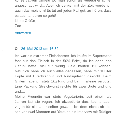
konservativen Umfeld wo man schon als Vegetarier schief
angeschaut wird... Aber ich denke, mit der Zeit werde ich
auch das meistern! Es tut auf jeden Fall gut, zu hören, dass
es auch anderen so geht!
Liebe Grüße,
Zoe
Antworten
Oli
26. Mai 2013 um 16:52
Ich war ein extremer Fleischesser. Ich kaufte im Supermarkt
fast nur das Fleisch in der 50% Ecke, da ich dann das
Gefühl hatte, viel für wenig Geld kaufen zu können.
Natürlich habe ich auch alles gegessen, habe mir 10Liter
Töpfe mit Hirschragout und Rindsgulasch gekocht. Beim
Grillen habe ich stets 1kg Rind und Lamm alleine verputzt.
Eine Packung Streichwurst reichte für zwei Brote und und
und....
Meine Freundin war stets Vegetarierin, seit eineinhalb
Jahren isst sie vegan. Ich akzeptierte das, kochte auch
vegan für sie, aber selber gewann ich dem nichts ab. Ich
sah vor zwei Monaten auf Youtube ein Interview mit Rüdiger