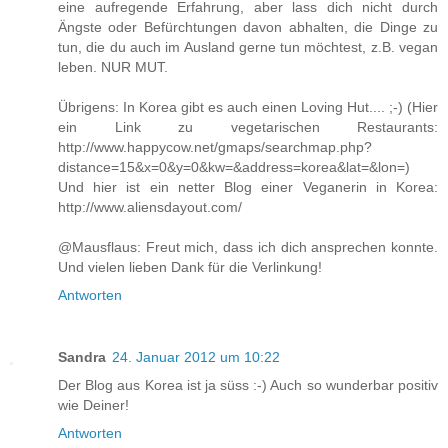
eine aufregende Erfahrung, aber lass dich nicht durch
Ängste oder Befürchtungen davon abhalten, die Dinge zu
tun, die du auch im Ausland gerne tun möchtest, z.B. vegan
leben. NUR MUT.
Übrigens: In Korea gibt es auch einen Loving Hut.... ;-) (Hier
ein Link zu vegetarischen Restaurants:
http://www.happycow.net/gmaps/searchmap.php?
distance=15&x=0&y=0&kw=&address=korea&lat=&lon=)
Und hier ist ein netter Blog einer Veganerin in Korea:
http://www.aliensdayout.com/
@Mausflaus: Freut mich, dass ich dich ansprechen konnte.
Und vielen lieben Dank für die Verlinkung!
Antworten
Sandra
24. Januar 2012 um 10:22
Der Blog aus Korea ist ja süss :-) Auch so wunderbar positiv
wie Deiner!
Antworten