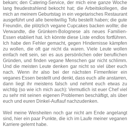
bekam; den Catering-Service, der mich eine ganze Woche
lang freudestrahlend bekocht hat; die Arbeitskollegen, die
mich an meinem Geburtstag in ein vegetarisches Restaurant
ausgeführt und alle bereitwillig Tofu bestellt haben; die gute
Freundin, die plötzlich vegane Cupcakes backen wollte; die
Verwandte, die Grünkern-Bolognese als neues Familien-
Essen etabliert hat. Ich könnte diese Liste endlos fortführen.
Ich habe den Fehler gemacht, gegen Hindernisse kämpfen
zu wollen, die oft gar nicht da waren. Viele Leute wollen
einfach nett sein, sei es aus persönlichen oder beruflichen
Gründen, und finden vegane Menschen gar nicht schlimm.
Und die meisten Leute denken gar nicht so viel über euch
nach. Wenn ihr also bei der nächsten Firmenfeier ein
veganes Essen bestellt und denkt, dass euch alle anstarren,
dann liegt ihr meistens falsch und nehmt euch etwas zu
wichtig (so wie ich mich auch): Vermutlich ist euer Chef viel
zu sehr mit seinen eigenen Problemen beschäftigt, als über
euch und euren Dinkel-Auflauf nachzudenken.
Weil meine Weisheiten noch gar nicht am Ende angelangt
sind, hier ein paar Punkte, die ich im Laufe meiner veganen
Karriere gelernt habe.