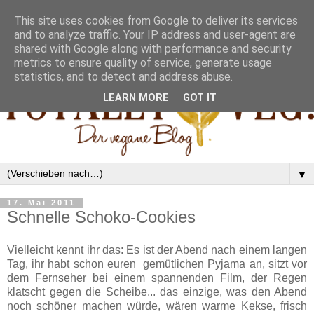
This site uses cookies from Google to deliver its services
and to analyze traffic. Your IP address and user-agent are
shared with Google along with performance and security
metrics to ensure quality of service, generate usage
statistics, and to detect and address abuse.
LEARN MORE
GOT IT
▼
17. Mai 2011
Schnelle Schoko-Cookies
Vielleicht kennt ihr das: Es ist der Abend nach einem langen
Tag, ihr habt schon euren gemütlichen Pyjama an, sitzt vor
dem Fernseher bei einem spannenden Film, der Regen
klatscht gegen die Scheibe... das einzige, was den Abend
noch schöner machen würde, wären warme Kekse, frisch