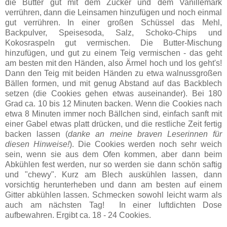
die Butter gut mit dem Zucker und dem Vanillemark
verrühren, dann die Leinsamen hinzufügen und noch einmal
gut verrühren. In einer großen Schüssel das Mehl,
Backpulver, Speisesoda, Salz, Schoko-Chips und
Kokosraspeln gut vermischen. Die Butter-Mischung
hinzufügen, und gut zu einem Teig vermischen - das geht
am besten mit den Händen, also Ärmel hoch und los geht's!
Dann den Teig mit beiden Händen zu etwa walnussgroßen
Bällen formen, und mit genug Abstand auf das Backblech
setzen (die Cookies gehen etwas auseinander). Bei 180
Grad ca. 10 bis 12 Minuten backen. Wenn die Cookies nach
etwa 8 Minuten immer noch Bällchen sind, einfach sanft mit
einer Gabel etwas platt drücken, und die restliche Zeit fertig
backen lassen (
danke an meine braven Leserinnen für
diesen Hinweise!
). Die Cookies werden noch sehr weich
sein, wenn sie aus dem Ofen kommen, aber dann beim
Abkühlen fest werden, nur so werden sie dann schön saftig
und "chewy". Kurz am Blech auskühlen lassen, dann
vorsichtig herunterheben und dann am besten auf einem
Gitter abkühlen lassen. Schmecken sowohl leicht warm als
auch am nächsten Tag! In einer luftdichten Dose
aufbewahren. Ergibt ca. 18 - 24 Cookies.