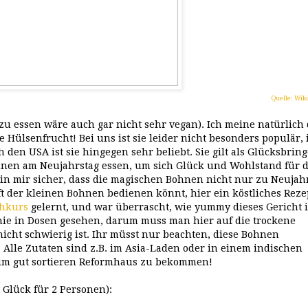
Quelle: Wik
 zu essen wäre auch gar nicht sehr vegan). Ich meine natürlich 
Hülsenfrucht! Bei uns ist sie leider nicht besonders populär, 
en USA ist sie hingegen sehr beliebt. Sie gilt als Glücksbring
hnen am Neujahrstag essen, um sich Glück und Wohlstand für 
in mir sicher, dass die magischen Bohnen nicht nur zu Neujah
ft der kleinen Bohnen bedienen könnt, hier ein köstliches Reze
chkurs
gelernt, und war überrascht, wie yummy dieses Gericht i
e in Dosen gesehen, darum muss man hier auf die trockene
nicht schwierig ist. Ihr müsst nur beachten, diese Bohnen
Alle Zutaten sind z.B. im Asia-Laden oder in einem indischen
h im gut sortieren Reformhaus zu bekommen!
 Glück für 2 Personen):