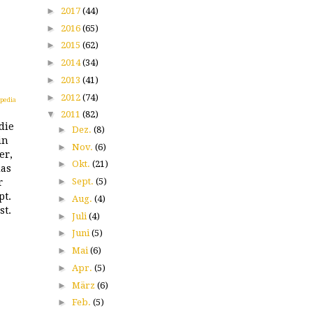
►
2017
(44)
►
2016
(65)
►
2015
(62)
►
2014
(34)
►
2013
(41)
►
2012
(74)
ipedia
▼
2011
(82)
die
►
Dez.
(8)
in
►
Nov.
(6)
er,
►
Okt.
(21)
das
►
Sept.
(5)
r
pt.
►
Aug.
(4)
st.
►
Juli
(4)
►
Juni
(5)
►
Mai
(6)
►
Apr.
(5)
►
März
(6)
►
Feb.
(5)