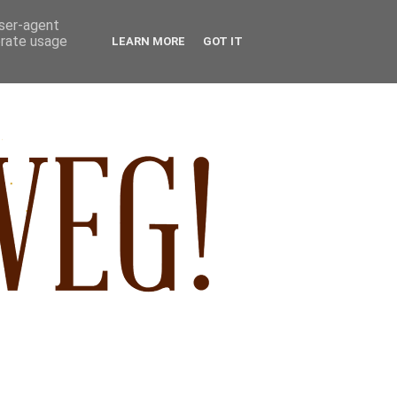
user-agent
erate usage
LEARN MORE
GOT IT