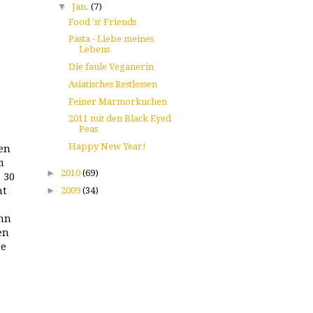
▼
Jan.
(7)
Food 'n' Friends
Pasta - Liebe meines
Lebens
Die faule Veganerin
Asiatisches Restlessen
Feiner Marmorkuchen
2011 mit den Black Eyed
Peas
Happy New Year!
en
m
►
2010
(69)
 30
►
2009
(34)
ht
ann
en
ße