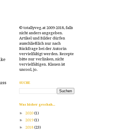
© totallyveg.at 2009-2018, falls
nicht anders angegeben.
Artikel und Bilder dürfen
ausschließlich nur nach
Rückfrage bei der Autorin
vervielfältigt werden. Rezepte
bitte nur verlinken, nicht
nke
vervielfältigen. Klauen ist
uncool, jo.
uss
SUCHE
Was bisher geschah...
►
2020
(1)
►
2019
(1)
►
2018
(23)