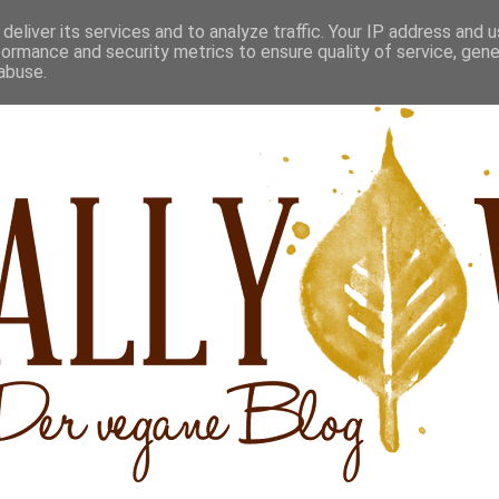
deliver its services and to analyze traffic. Your IP address and 
formance and security metrics to ensure quality of service, gen
abuse.