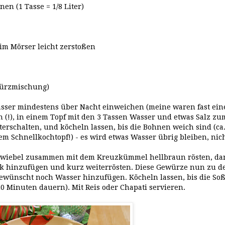
n (1 Tasse = 1/8 Liter)
im Mörser leicht zerstoßen
würzmischung)
ser mindestens über Nacht einweichen (meine waren fast ein
 (!), in einem Topf mit den 3 Tassen Wasser und etwas Salz zu
erschalten, und köcheln lassen, bis die Bohnen weich sind (ca.
em Schnellkochtopf!) - es wird etwas Wasser übrig bleiben, nic
n Zwiebel zusammen mit dem Kreuzkümmel hellbraun rösten, d
k hinzufügen und kurz weiterrösten. Diese Gewürze nun zu d
ewünscht noch Wasser hinzufügen. Köcheln lassen, bis die So
20 Minuten dauern). Mit Reis oder Chapati servieren.