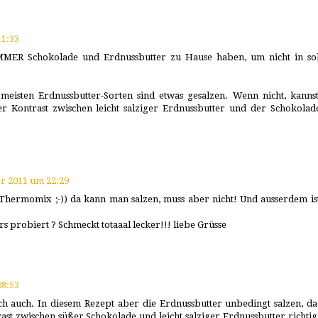
1:33
MMER Schokolade und Erdnussbutter zu Hause haben, um nicht in so
eisten Erdnussbutter-Sorten sind etwas gesalzen. Wenn nicht, kanns
r Kontrast zwischen leicht salziger Erdnussbutter und der Schokolade
r 2011 um 22:29
Thermomix ;-)) da kann man salzen, muss aber nicht! Und ausserdem ist
s probiert ? Schmeckt totaaal lecker!!! liebe Grüsse
8:53
ch auch. In diesem Rezept aber die Erdnussbutter unbedingt salzen, da
st zwischen süßer Schokolade und leicht salziger Erdnussbutter richtig