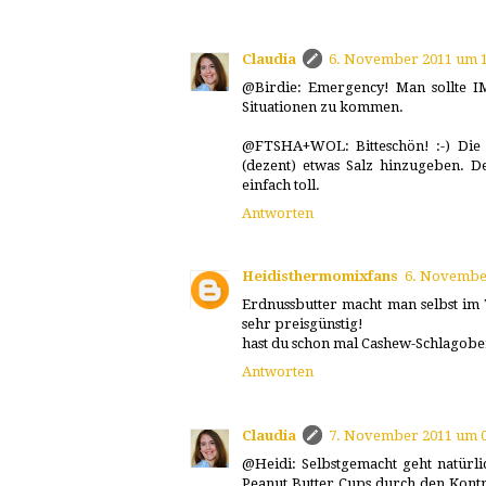
Claudia
6. November 2011 um 1
@Birdie: Emergency! Man sollte I
Situationen zu kommen.
@FTSHA+WOL: Bitteschön! :-) Die m
(dezent) etwas Salz hinzugeben. De
einfach toll.
Antworten
Heidisthermomixfans
6. Novembe
Erdnussbutter macht man selbst im 
sehr preisgünstig!
hast du schon mal Cashew-Schlagober
Antworten
Claudia
7. November 2011 um 0
@Heidi: Selbstgemacht geht natürli
Peanut Butter Cups durch den Kontra