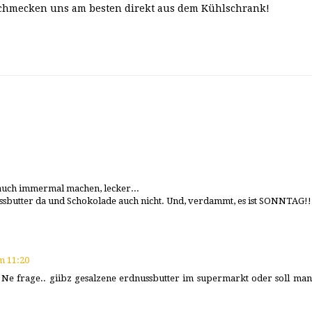
 schmecken uns am besten direkt aus dem Kühlschrank!
auch immermal machen, lecker...
butter da und Schokolade auch nicht. Und, verdammt, es ist SONNTAG!! 
m 11:20
e frage.. giibz gesalzene erdnussbutter im supermarkt oder soll man