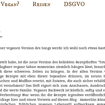
Vegan?
Reisen
DSGVO
.
dieser veganen Version des Songs werde ich wohl noch etwas bas
elt habe, ist die neue Version des beliebten Rezeptheftes "Tot
chlagbare vegane Sahne momentan ziemlich hängen lässt, brau
 diese schweren Zeiten zu bringen. In der alten Version 
nige Rezepte mit eben dieser Sojasahne drinnen, im neuen H
hen und Muffins ersetzt, mit Zutaten, die auch sicher erhält
rei vernehmen? Das Heft eignet sich zum Anschauen, Ausdruc
die werte Familie. Veganes Backwerk ist köstlich, saftig und 
 Verbreitung! Nur wenn ihr die Rezepte irgendwo veröffentli
 Anfrage hier und einen Verweis auf diesen Blog - immerhin kö
nfachen, fröhlichen veganen Lebensstil aufmerksam gema