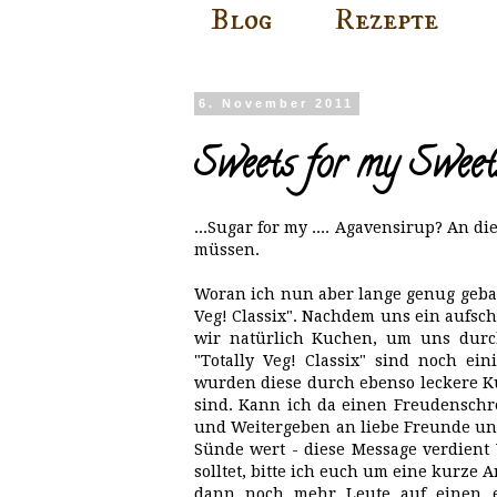
Blog
Rezepte
6. November 2011
Sweets for my Sweet..
...Sugar for my .... Agavensirup? An 
müssen.
Woran ich nun aber lange genug gebast
Veg! Classix". Nachdem uns ein aufs
wir natürlich Kuchen, um uns durch
"Totally Veg! Classix" sind noch ei
wurden diese durch ebenso leckere Kuc
sind. Kann ich da einen Freudensch
und Weitergeben an liebe Freunde und 
Sünde wert - diese Message verdient
solltet, bitte ich euch um eine kurze
dann noch mehr Leute auf einen ei