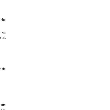
lche
t du
 ist
 sie
 die
 gut