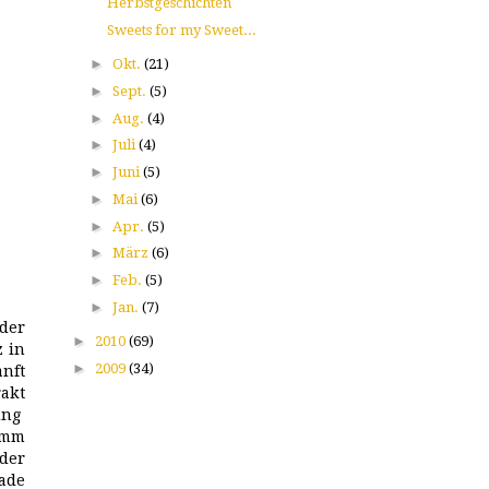
Herbstgeschichten
Sweets for my Sweet...
►
Okt.
(21)
►
Sept.
(5)
►
Aug.
(4)
►
Juli
(4)
►
Juni
(5)
►
Mai
(6)
►
Apr.
(5)
►
März
(6)
►
Feb.
(5)
►
Jan.
(7)
der
►
2010
(69)
z in
►
2009
(34)
anft
akt
ung
ramm
der
lade