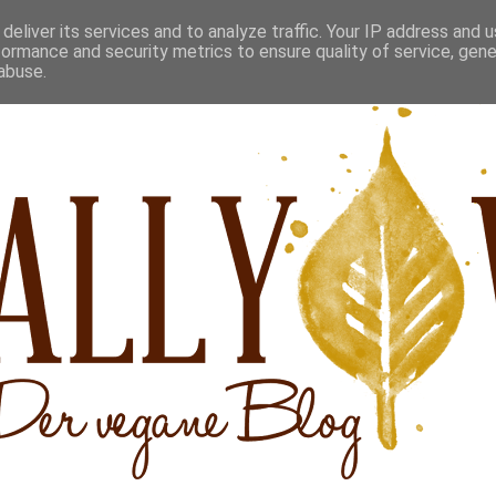
deliver its services and to analyze traffic. Your IP address and 
formance and security metrics to ensure quality of service, gen
abuse.