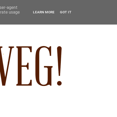
user-agent
erate usage
LEARN MORE
GOT IT