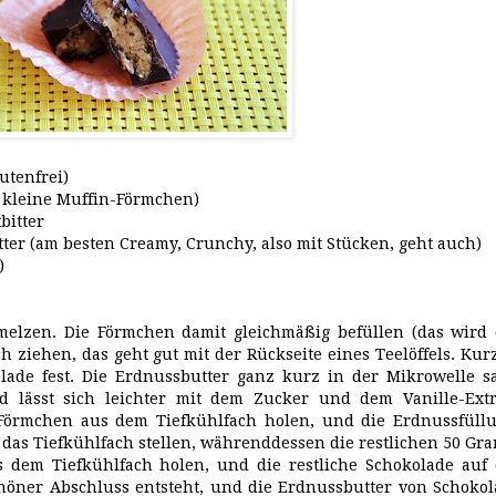
lutenfrei)
 kleine Muffin-Förmchen)
bitter
tter (am besten Creamy, Crunchy, also mit Stücken, geht auch)
)
melzen. Die Förmchen damit gleichmäßig befüllen (das wird 
 ziehen, das geht gut mit der Rückseite eines Teelöffels. Kur
olade fest. Die Erdnussbutter ganz kurz in der Mikrowelle s
 lässt sich leichter mit dem Zucker und dem Vanille-Extr
Förmchen aus dem Tiefkühlfach holen, und die Erdnussfüll
 das Tiefkühlfach stellen, währenddessen die restlichen 50 G
 dem Tiefkühlfach holen, und die restliche Schokolade auf 
chöner Abschluss entsteht, und die Erdnussbutter von Schoko