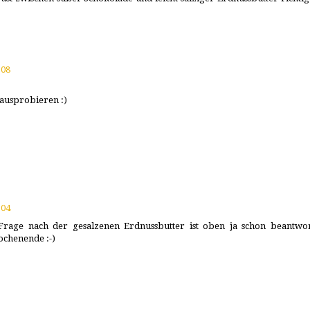
:08
 ausprobieren :)
:04
Frage nach der gesalzenen Erdnussbutter ist oben ja schon beantwor
ochenende :-)