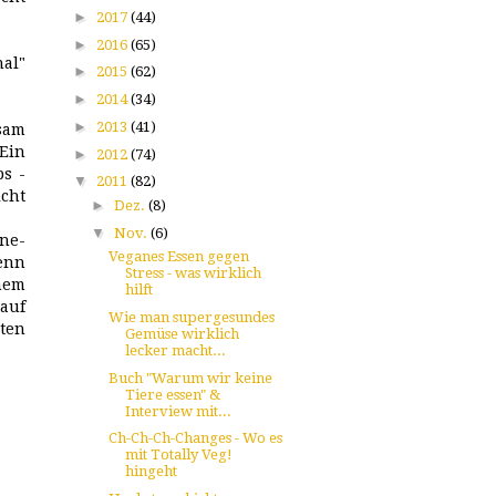
►
2017
(44)
►
2016
(65)
nal"
►
2015
(62)
►
2014
(34)
►
2013
(41)
sam
 Ein
►
2012
(74)
ps -
▼
2011
(82)
cht
►
Dez.
(8)
▼
Nov.
(6)
ine-
Veganes Essen gegen
wenn
Stress - was wirklich
nem
hilft
auf
Wie man supergesundes
ten
Gemüse wirklich
lecker macht...
Buch "Warum wir keine
Tiere essen" &
Interview mit...
Ch-Ch-Ch-Changes - Wo es
mit Totally Veg!
hingeht