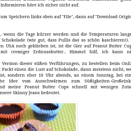
nformieren höre ich sicher nicht auf.
zum Speichern links oben auf "File", dann auf "Download Origi
.. wenn die Tage kürzer werden und die Temperaturen lang
 Schokolade (wie gut, dass Pullis das so schön kaschieren!).
en USA noch geblieben ist, ist die Gier auf Peanut Butter Cu
lt mit cremiger Erdnussbutter.. Himmel hilf, ich kann ni
ne Version dieser süßen Verführungen, zu bestellen beim Onl
st: Packt einen die Lust auf Schokolade, dann meistens nicht, 
st, sondern eher 10 Uhr abends, an einem Sonntag, bei ei
iche Idee vom Ausschwärmen zum Süßigkeiten-Großeink
ind meine Peanut Butter Cups schnell mit wenigen Zuta
unsere Skinny Jeans bedeutet.