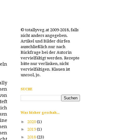
© totallyveg.at 2009-2018, falls
nicht anders angegeben.
Artikel und Bilder dürfen
ausschließlich nur nach
Rückfrage bei der Autorin
vervielfältigt werden. Rezepte
bitte nur verlinken, nicht
teln
vervielfältigen. Klauen ist
uncool, jo.
ally
chen
SUCHE
von
eft
lich
Was bisher geschah...
ken
eine
►
2020
(1)
chen
►
2019
(1)
nnen
►
2018
(23)
cht