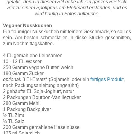
gefällt - denn in diesem Stil habe ich ein ganzes Besteck-
Set zu einem Spottpreis am Flohmarkt erstanden, und es
wird häufig in Fotos auftauche.
Veganer Nusskuchen
Ein flaumiger Nusskuchen mit feinem Geschmack, so soll es
sein. Am besten schmeckt er, in dicke Stücke geschnitten,
zum Nachmittagskaffee.
4 EL gemahlene Leinsamen
10 - 12 EL Wasser
250 Gramm vegane Butter, weich
180 Gramm Zucker
optional:
3 Ei-Ersatz* (Sojamehl oder ein
fertiges Produkt
,
nach Packungsanleitung angerührt)
2 gehäufte EL Soja-Joghurt, natur
2 Packungen Bourbon-Vanillezucker
280 Gramm Mehl
1 Packung Backpulver
½ TL Zimt
¼ TL Salz
200 Gramm gemahlene Haselnüsse
125 ml Sojamilch