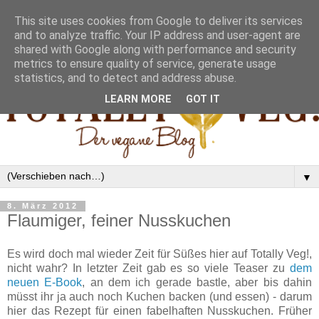
This site uses cookies from Google to deliver its services
and to analyze traffic. Your IP address and user-agent are
shared with Google along with performance and security
metrics to ensure quality of service, generate usage
statistics, and to detect and address abuse.
LEARN MORE
GOT IT
▼
8. März 2012
Flaumiger, feiner Nusskuchen
Es wird doch mal wieder Zeit für Süßes hier auf Totally Veg!,
nicht wahr? In letzter Zeit gab es so viele Teaser zu
dem
neuen E-Book
, an dem ich gerade bastle, aber bis dahin
müsst ihr ja auch noch Kuchen backen (und essen) - darum
hier das Rezept für einen fabelhaften Nusskuchen. Früher