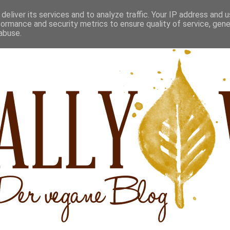
deliver its services and to analyze traffic. Your IP address and 
formance and security metrics to ensure quality of service, gen
abuse.