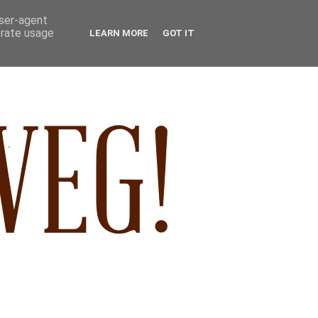
user-agent
erate usage
LEARN MORE
GOT IT