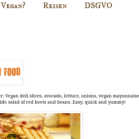
Vegan?
Reisen
DSGVO
: Vegan deli slices, avocado, lettuce, onions, vegan mayonnais
 side salad of red beets and beans. Easy, quick and yummy!