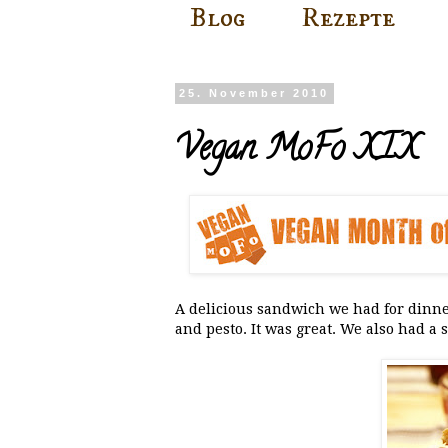
Blog
Rezepte
25. November 2010
Vegan MoFo XIX
A delicious sandwich we had for dinner
and pesto. It was great. We also had a