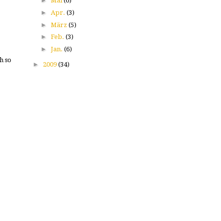
►
Mai
(6)
►
Apr.
(3)
►
März
(5)
►
Feb.
(3)
►
Jan.
(6)
h so
►
2009
(34)