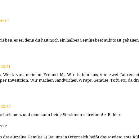
20:17
rieben, es sei denn du hast noch ein halbes Gemüsebeet aufs toast gehauen
20:21
das Werk von meinem Freund M. Wir haben uns vor zwei Jahren e
super Investition. Wir machen Sandwiches, Wraps, Gemüse, Tofu etc. da dr
20:27
achschauen, und man kann beide Versionen schreiben! z.B. hier
eete
 das einzelne Gemüse ;-) Bei uns in Österreich heißt das sowieso rote Rü