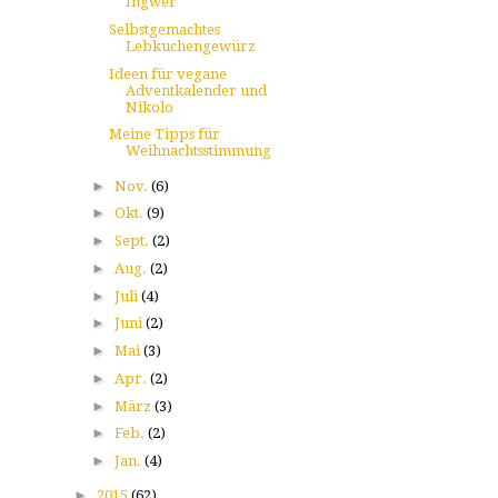
Ingwer
Selbstgemachtes
Lebkuchengewürz
Ideen für vegane
Adventkalender und
Nikolo
Meine Tipps für
Weihnachtsstimmung
►
Nov.
(6)
►
Okt.
(9)
►
Sept.
(2)
►
Aug.
(2)
►
Juli
(4)
►
Juni
(2)
►
Mai
(3)
►
Apr.
(2)
►
März
(3)
►
Feb.
(2)
►
Jan.
(4)
►
2015
(62)