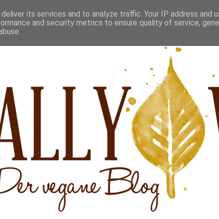
deliver its services and to analyze traffic. Your IP address and 
formance and security metrics to ensure quality of service, gen
abuse.