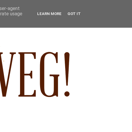
user-agent
erate usage
LEARN MORE
GOT IT