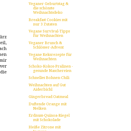
Veganer Geburtstag &
die schönste
Weihnachtsdeko
Breakfast Cookies mit
nur 3 Zutaten
Vegane Survival-Tipps
für Weihnachten
würz
eil,
Veganer Brunch &
Schlösser-Advent
fach
nen
Vegane Keksrezepte für
Weihnachten
mir
ver
Schoko-Kokos-Pralinen -
gesunde Naschereien
 die
Schnelles Bohnen-Chili
Weihnachten auf Gut
Aiderbichl
Gingerbread Oatmeal
Duftende Orange mit
Nelken
Erdnuss-Quinoa-Riegel
mit Schokolade
Heiße Zitrone mit