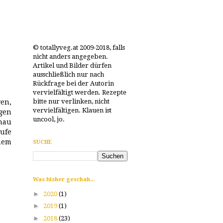
© totallyveg.at 2009-2018, falls
nicht anders angegeben.
Artikel und Bilder dürfen
ausschließlich nur nach
Rückfrage bei der Autorin
vervielfältigt werden. Rezepte
bitte nur verlinken, nicht
en,
vervielfältigen. Klauen ist
gen
uncool, jo.
nau
ufe
nem
SUCHE
Was bisher geschah...
►
2020
(1)
►
2019
(1)
►
2018
(23)